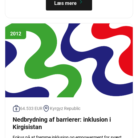
Læs mere
2012
64.533 EUR
Kyrgyz Republic
Nedbrydning af barrierer: inklusion i
Kirgisistan
Fokus på at fremme inklusion og empowerment for svært