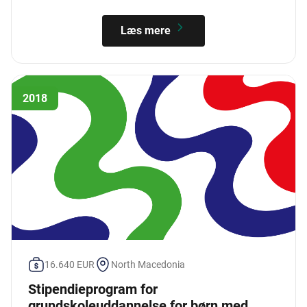
Læs mere
2018
16.640 EUR
North Macedonia
Stipendieprogram for
grundskoleuddannelse for børn med