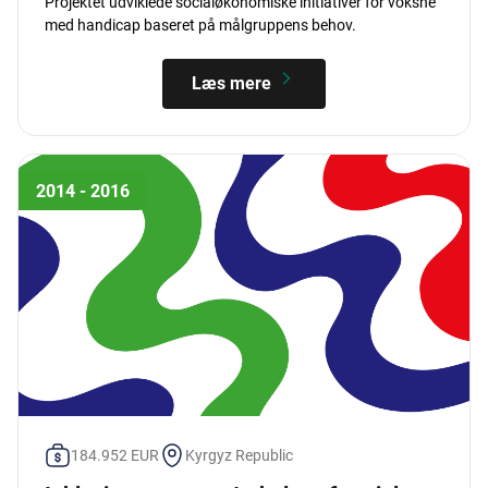
Projektet udviklede socialøkonomiske initiativer for voksne
med handicap baseret på målgruppens behov.
Læs mere
2014 - 2016
184.952 EUR
Kyrgyz Republic